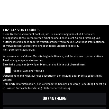
EINSATZ VON COOKIES
Diese Webseite verwendet Cookies, um Dir ein bestmögliches Surf-Erlebnis zu
ermöglichen. Diese Daten werden erhoben und dienen nicht für die Erstellung von
Nutzungsprofilen oder anderer weiterführender Verwendung. Sämtliche Informationen
zu verwendeten Cookies und eingebundenen Diensten findest du
hier:
Datenschutzerklärung
Wir verwenden auf dieser Website folgende Dienste, welche erst nach deiner aktiven
Zweiradhaus Klein |
Wittichenauer Str. 11 | 02977
Zustimmung eingebunden werden.
Hoyerswerda | Deutschland
Bitte hake dazu den jeweiligen Dienst an und klicke auf Übernehmen:
AGB
|
Impressum
|
Datenschutz
|
Disclaimer
|
Google Maps und Youtube
Barrierefreiheit
|
Batterieverordnung
Optional kann mit Klick auf Alles akzeptieren der Nutzung aller Dienste zugestimmt
werden
Detailierte Informationen zu den verwendeten Cookies und deren Bedeutung findest du
in unserer Datenschutzerklärung:
Datenschutzerklärung
ÜBERNEHMEN