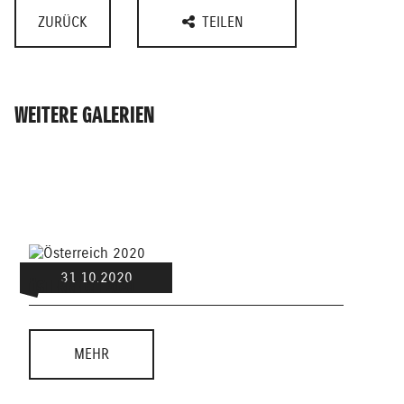
ZURÜCK
TEILEN
WEITERE GALERIEN
31.10.2020
ÖSTERREICH 2020
ERZG
MEHR